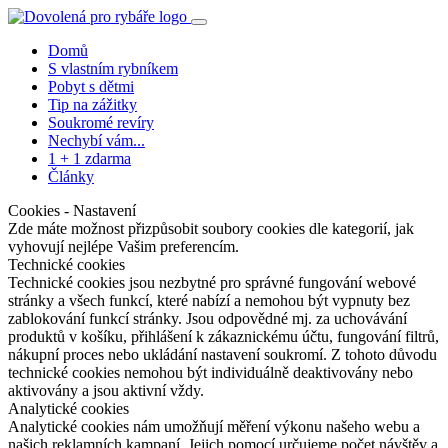
Domů
S vlastním rybníkem
Pobyt s dětmi
Tip na zážitky
Soukromé revíry
Nechybí vám...
1 + 1 zdarma
Články
Cookies - Nastavení
Zde máte možnost přizpůsobit soubory cookies dle kategorií, jak
vyhovují nejlépe Vašim preferencím.
Technické cookies
Technické cookies jsou nezbytné pro správné fungování webové
stránky a všech funkcí, které nabízí a nemohou být vypnuty bez
zablokování funkcí stránky. Jsou odpovědné mj. za uchovávání
produktů v košíku, přihlášení k zákaznickému účtu, fungování filtrů,
nákupní proces nebo ukládání nastavení soukromí. Z tohoto důvodu
technické cookies nemohou být individuálně deaktivovány nebo
aktivovány a jsou aktivní vždy.
Analytické cookies
Analytické cookies nám umožňují měření výkonu našeho webu a
našich reklamních kampaní. Jejich pomocí určujeme počet návštěv a