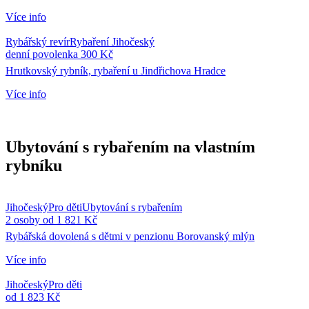
Více info
Rybářský revír
Rybaření Jihočeský
denní povolenka 300 Kč
Hrutkovský rybník, rybaření u Jindřichova Hradce
Více info
Ubytování s rybařením na vlastním
rybníku
Jihočeský
Pro děti
Ubytování s rybařením
2 osoby od 1 821 Kč
Rybářská dovolená s dětmi v penzionu Borovanský mlýn
Více info
Jihočeský
Pro děti
od 1 823 Kč