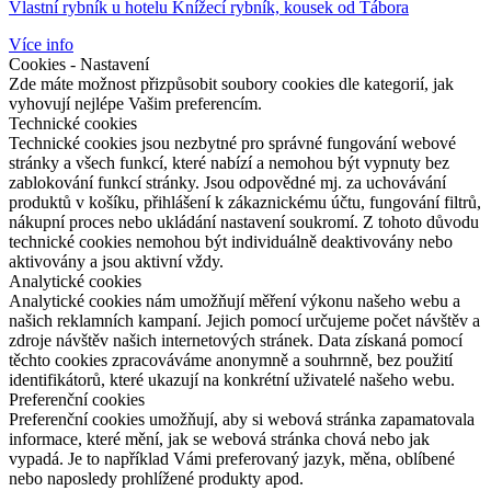
Vlastní rybník u hotelu Knížecí rybník, kousek od Tábora
Více info
Cookies - Nastavení
Zde máte možnost přizpůsobit soubory cookies dle kategorií, jak
vyhovují nejlépe Vašim preferencím.
Technické cookies
Technické cookies jsou nezbytné pro správné fungování webové
stránky a všech funkcí, které nabízí a nemohou být vypnuty bez
zablokování funkcí stránky. Jsou odpovědné mj. za uchovávání
produktů v košíku, přihlášení k zákaznickému účtu, fungování filtrů,
nákupní proces nebo ukládání nastavení soukromí. Z tohoto důvodu
technické cookies nemohou být individuálně deaktivovány nebo
aktivovány a jsou aktivní vždy.
Analytické cookies
Analytické cookies nám umožňují měření výkonu našeho webu a
našich reklamních kampaní. Jejich pomocí určujeme počet návštěv a
zdroje návštěv našich internetových stránek. Data získaná pomocí
těchto cookies zpracováváme anonymně a souhrnně, bez použití
identifikátorů, které ukazují na konkrétní uživatelé našeho webu.
Preferenční cookies
Preferenční cookies umožňují, aby si webová stránka zapamatovala
informace, které mění, jak se webová stránka chová nebo jak
vypadá. Je to například Vámi preferovaný jazyk, měna, oblíbené
nebo naposledy prohlížené produkty apod.