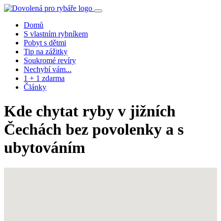
Domů
S vlastním rybníkem
Pobyt s dětmi
Tip na zážitky
Soukromé revíry
Nechybí vám...
1 + 1 zdarma
Články
Kde chytat ryby v jižních
Čechách bez povolenky a s
ubytováním