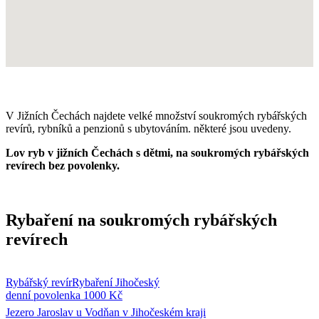
V Jižních Čechách najdete velké množství soukromých rybářských
revírů, rybníků a penzionů s ubytováním. některé jsou uvedeny.
Lov ryb v jižních Čechách s dětmi, na soukromých rybářských
revírech bez povolenky.
Rybaření na soukromých rybářských
revírech
Rybářský revír
Rybaření Jihočeský
denní povolenka 1000 Kč
Jezero Jaroslav u Vodňan v Jihočeském kraji