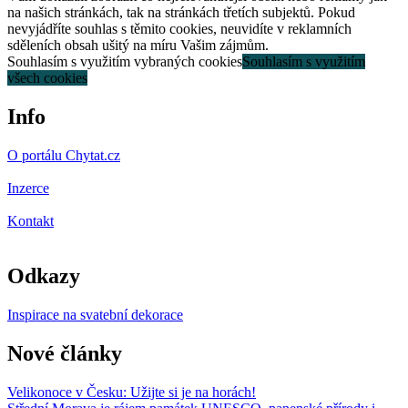
na našich stránkách, tak na stránkách třetích subjektů. Pokud
nevyjádříte souhlas s těmito cookies, neuvidíte v reklamních
sděleních obsah ušitý na míru Vašim zájmům.
Souhlasím s využitím vybraných cookies
Souhlasím s využitím
všech cookies
Info
O portálu Chytat.cz
Inzerce
Kontakt
Odkazy
Inspirace na svatební dekorace
Nové články
Velikonoce v Česku: Užijte si je na horách!