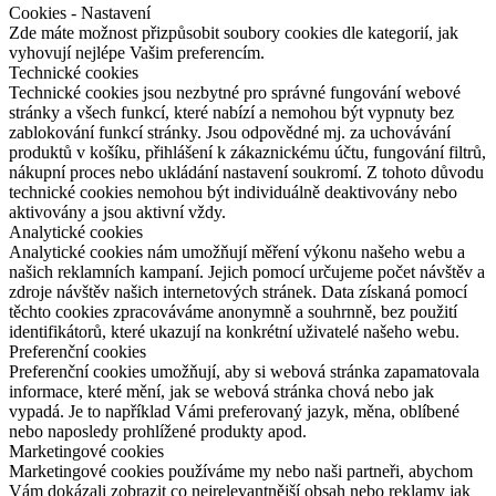
Cookies - Nastavení
Zde máte možnost přizpůsobit soubory cookies dle kategorií, jak
vyhovují nejlépe Vašim preferencím.
Technické cookies
Technické cookies jsou nezbytné pro správné fungování webové
stránky a všech funkcí, které nabízí a nemohou být vypnuty bez
zablokování funkcí stránky. Jsou odpovědné mj. za uchovávání
produktů v košíku, přihlášení k zákaznickému účtu, fungování filtrů,
nákupní proces nebo ukládání nastavení soukromí. Z tohoto důvodu
technické cookies nemohou být individuálně deaktivovány nebo
aktivovány a jsou aktivní vždy.
Analytické cookies
Analytické cookies nám umožňují měření výkonu našeho webu a
našich reklamních kampaní. Jejich pomocí určujeme počet návštěv a
zdroje návštěv našich internetových stránek. Data získaná pomocí
těchto cookies zpracováváme anonymně a souhrnně, bez použití
identifikátorů, které ukazují na konkrétní uživatelé našeho webu.
Preferenční cookies
Preferenční cookies umožňují, aby si webová stránka zapamatovala
informace, které mění, jak se webová stránka chová nebo jak
vypadá. Je to například Vámi preferovaný jazyk, měna, oblíbené
nebo naposledy prohlížené produkty apod.
Marketingové cookies
Marketingové cookies používáme my nebo naši partneři, abychom
Vám dokázali zobrazit co nejrelevantnější obsah nebo reklamy jak