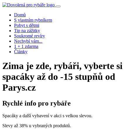
Domů
S vlastním rybníkem
Pobyt s dětmi
Tip na zážitky
Soukromé revíry
Nechybí vám...
1 + 1 zdarma
Články
Zima je zde, rybáři, vyberte si
spacáky až do -15 stupňů od
Parys.cz
Rychlé info pro rybáře
Spacáky a další vybavení v akci s velkou slevou.
Slevy až 38% u vybraných produktů.