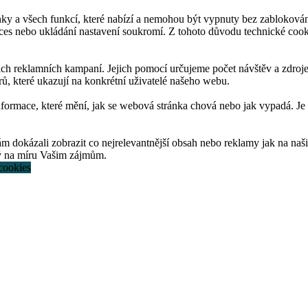
ky a všech funkcí, které nabízí a nemohou být vypnuty bez zablokován
roces nebo ukládání nastavení soukromí. Z tohoto důvodu technické co
 reklamních kampaní. Jejich pomocí určujeme počet návštěv a zdroje 
ů, které ukazují na konkrétní uživatelé našeho webu.
nformace, které mění, jak se webová stránka chová nebo jak vypadá. Je
okázali zobrazit co nejrelevantnější obsah nebo reklamy jak na našich
tý na míru Vašim zájmům.
cookies