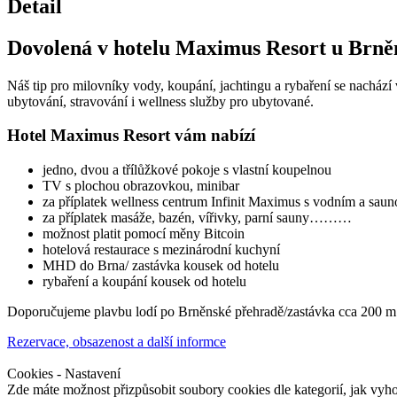
Detail
Dovolená v hotelu Maximus Resort u Brně
Náš tip pro milovníky vody, koupání, jachtingu a rybaření se nachází
ubytování, stravování i wellness služby pro ubytované.
Hotel Maximus Resort vám nabízí
jedno, dvou a třílůžkové pokoje s vlastní koupelnou
TV s plochou obrazovkou, minibar
za příplatek wellness centrum Infinit Maximus s vodním a sa
za příplatek masáže, bazén, vířivky, parní sauny………
možnost platit pomocí měny Bitcoin
hotelová restaurace s mezinárodní kuchyní
MHD do Brna/ zastávka kousek od hotelu
rybaření a koupání kousek od hotelu
Doporučujeme plavbu lodí po Brněnské přehradě/zastávka cca 200 m od 
Rezervace, obsazenost a další informce
Cookies - Nastavení
Zde máte možnost přizpůsobit soubory cookies dle kategorií, jak vyh