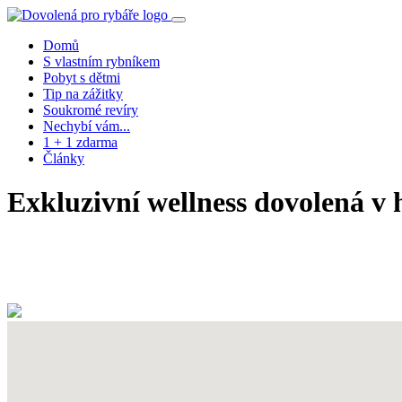
Domů
S vlastním rybníkem
Pobyt s dětmi
Tip na zážitky
Soukromé revíry
Nechybí vám...
1 + 1 zdarma
Články
Exkluzivní wellness dovolená v
info
rezervace