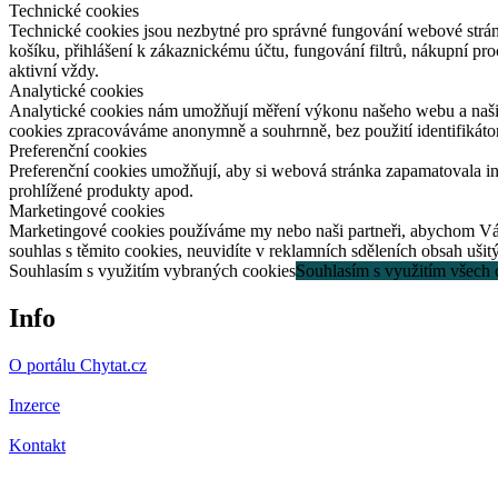
Technické cookies
Technické cookies jsou nezbytné pro správné fungování webové strán
košíku, přihlášení k zákaznickému účtu, fungování filtrů, nákupní p
aktivní vždy.
Analytické cookies
Analytické cookies nám umožňují měření výkonu našeho webu a našich
cookies zpracováváme anonymně a souhrnně, bez použití identifikátor
Preferenční cookies
Preferenční cookies umožňují, aby si webová stránka zapamatovala i
prohlížené produkty apod.
Marketingové cookies
Marketingové cookies používáme my nebo naši partneři, abychom Vám d
souhlas s těmito cookies, neuvidíte v reklamních sděleních obsah uši
Souhlasím s využitím vybraných cookies
Souhlasím s využitím všech 
Info
O portálu Chytat.cz
Inzerce
Kontakt