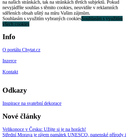
na našich stránkách, tak na stránkách třetích subjektů. Pokud
nevyjádříte souhlas s těmito cookies, neuvidíte v reklamních
sděleních obsah ušitý na míru Vašim zájmům.
Souhlasím s využitím vybraných cookies
Souhlasím s využitím
všech cookies
Info
O portálu Chytat.cz
Inzerce
Kontakt
Odkazy
Inspirace na svatební dekorace
Nové články
Velikonoce v Česku: Užijte si je na horách!
Střední Morava je rájem památek UNESCO, panenské přírody i