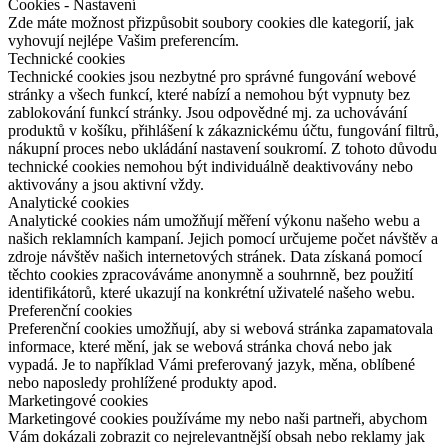
Cookies - Nastavení
Zde máte možnost přizpůsobit soubory cookies dle kategorií, jak
vyhovují nejlépe Vašim preferencím.
Technické cookies
Technické cookies jsou nezbytné pro správné fungování webové
stránky a všech funkcí, které nabízí a nemohou být vypnuty bez
zablokování funkcí stránky. Jsou odpovědné mj. za uchovávání
produktů v košíku, přihlášení k zákaznickému účtu, fungování filtrů,
nákupní proces nebo ukládání nastavení soukromí. Z tohoto důvodu
technické cookies nemohou být individuálně deaktivovány nebo
aktivovány a jsou aktivní vždy.
Analytické cookies
Analytické cookies nám umožňují měření výkonu našeho webu a
našich reklamních kampaní. Jejich pomocí určujeme počet návštěv a
zdroje návštěv našich internetových stránek. Data získaná pomocí
těchto cookies zpracováváme anonymně a souhrnně, bez použití
identifikátorů, které ukazují na konkrétní uživatelé našeho webu.
Preferenční cookies
Preferenční cookies umožňují, aby si webová stránka zapamatovala
informace, které mění, jak se webová stránka chová nebo jak
vypadá. Je to například Vámi preferovaný jazyk, měna, oblíbené
nebo naposledy prohlížené produkty apod.
Marketingové cookies
Marketingové cookies používáme my nebo naši partneři, abychom
Vám dokázali zobrazit co nejrelevantnější obsah nebo reklamy jak