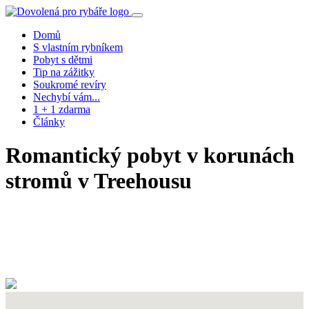
Domů
S vlastním rybníkem
Pobyt s dětmi
Tip na zážitky
Soukromé revíry
Nechybí vám...
1 + 1 zdarma
Články
Romantický pobyt v korunách
stromů v Treehousu
info
rezervace