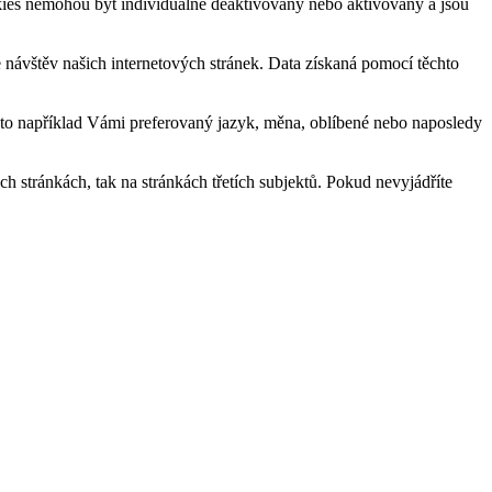
okies nemohou být individuálně deaktivovány nebo aktivovány a jsou
návštěv našich internetových stránek. Data získaná pomocí těchto
 to například Vámi preferovaný jazyk, měna, oblíbené nebo naposledy
 stránkách, tak na stránkách třetích subjektů. Pokud nevyjádříte