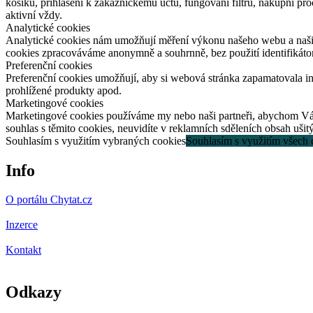
košíku, přihlášení k zákaznickému účtu, fungování filtrů, nákupní p
aktivní vždy.
Analytické cookies
Analytické cookies nám umožňují měření výkonu našeho webu a našich
cookies zpracováváme anonymně a souhrnně, bez použití identifikátor
Preferenční cookies
Preferenční cookies umožňují, aby si webová stránka zapamatovala i
prohlížené produkty apod.
Marketingové cookies
Marketingové cookies používáme my nebo naši partneři, abychom Vám d
souhlas s těmito cookies, neuvidíte v reklamních sděleních obsah uši
Souhlasím s využitím vybraných cookies
Souhlasím s využitím všech 
Info
O portálu Chytat.cz
Inzerce
Kontakt
Odkazy