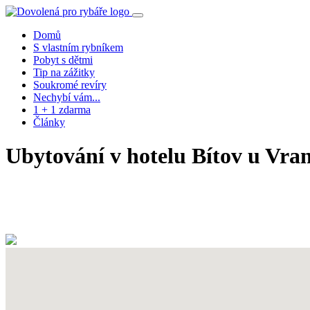
Domů
S vlastním rybníkem
Pobyt s dětmi
Tip na zážitky
Soukromé revíry
Nechybí vám...
1 + 1 zdarma
Články
Ubytování v hotelu Bítov u Vra
info
rezervace