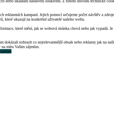
roces nebo ukládání nastavení soukromí. Z tohoto důvodu technické co
 reklamních kampaní. Jejich pomocí určujeme počet návštěv a zdroje 
ů, které ukazují na konkrétní uživatelé našeho webu.
nformace, které mění, jak se webová stránka chová nebo jak vypadá. Je
okázali zobrazit co nejrelevantnější obsah nebo reklamy jak na našich
tý na míru Vašim zájmům.
cookies