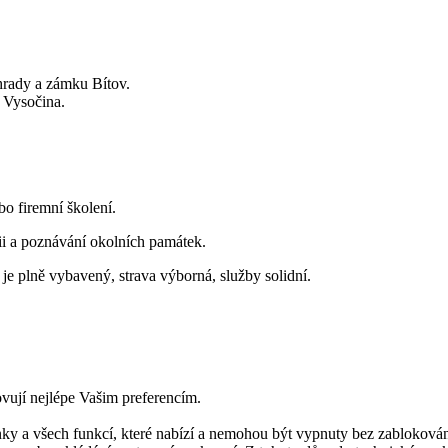
hrady a zámku Bítov.
e Vysočina.
bo firemní školení.
rii a poznávání okolních památek.
e plně vybavený, strava výborná, služby solidní.
ovují nejlépe Vašim preferencím.
ky a všech funkcí, které nabízí a nemohou být vypnuty bez zablokován