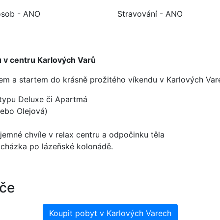
osob - ANO
Stravování - ANO
 v centru Karlových Varů
em a startem do krásně prožitého víkendu v Karlových Var
 typu Deluxe či Apartmá
ebo Olejová)
jemné chvíle v relax centru a odpočinku těla
rocházka po lázeňské kolonádě.
iče
Koupit pobyt v Karlových Varech