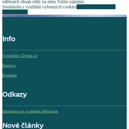
sděleních obsah ušitý na míru Vašim zájmům.
Souhlasím s využitím vybraných cookies
Souhlasím s využitím
všech cookies
Info
O portálu Chytat.cz
Inzerce
Kontakt
Odkazy
Inspirace na svatební dekorace
Nové články