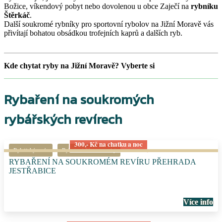
Božice, víkendový pobyt nebo dovolenou u obce Zaječí na
rybníku
Štěrkáč
.
Další soukromé rybníky pro sportovní rybolov na Jižní Moravě vás
přivítají bohatou obsádkou trofejních kaprů a dalších ryb.
Kde chytat ryby na Jižní Moravě? Vyberte si
Rybaření na soukromých
rybářských revírech
300,- Kč na chatku a noc
Rybářský revír
Rybaření Jihomoravský
RYBAŘENÍ NA SOUKROMÉM REVÍRU PŘEHRADA
JESTŘABICE
Více info