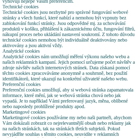
vyhovují nejlépe Vašim preferencím.
Technické cookies
Technické cookies jsou nezbytné pro správné fungování webové
stránky a všech funkcí, které nabízí a nemohou být vypnuty bez
zablokování funkcí stránky. Jsou odpovědné mj. za uchovávání
produktů v košíku, přihlášení k zákaznickému účtu, fungování filtrů,
nákupní proces nebo ukládání nastavení soukromí. Z tohoto důvodu
technické cookies nemohou být individuálně deaktivovány nebo
aktivovány a jsou aktivní vždy.
Analytické cookies
Analytické cookies nám umožňují měření výkonu našeho webu a
našich reklamních kampaní. Jejich pomocí určujeme počet návštěv a
zdroje návštěv našich internetových stránek. Data získaná pomocí
těchto cookies zpracováváme anonymně a souhrnně, bez použití
identifikátorů, které ukazují na konkrétní uživatelé našeho webu.
Preferenční cookies
Preferenční cookies umožňují, aby si webová stránka zapamatovala
informace, které mění, jak se webová stránka chová nebo jak
vypadá. Je to například Vámi preferovaný jazyk, měna, oblíbené
nebo naposledy prohlížené produkty apod.
Marketingové cookies
Marketingové cookies používáme my nebo naši partneři, abychom
Vám dokázali zobrazit co nejrelevantnější obsah nebo reklamy jak
na našich stránkách, tak na stránkách třetích subjektů. Pokud
nevyjádříte souhlas s těmito cookies, neuvidíte v reklamních