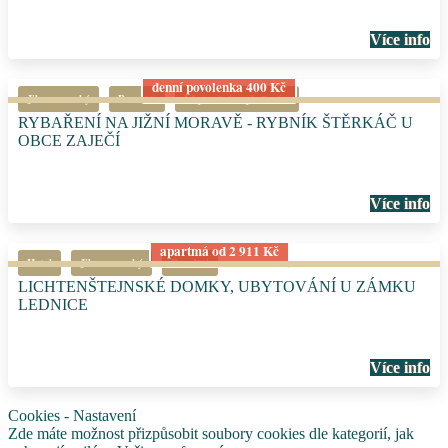
Více info
denní povolenka 400 Kč
Jihomoravský
Pro děti
Ubytování s rybařením
RYBAŘENÍ NA JIŽNÍ MORAVĚ - RYBNÍK ŠTĚRKÁČ U
OBCE ZAJEČÍ
Více info
apartmá od 2 911 Kč
Hotel
Jihomoravský
Pro děti
LICHTENŠTEJNSKÉ DOMKY, UBYTOVÁNÍ U ZÁMKU
LEDNICE
Více info
Cookies - Nastavení
Zde máte možnost přizpůsobit soubory cookies dle kategorií, jak