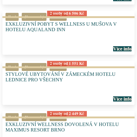
2 osoby od 6 506 Kč
Hotel
Jihomoravský
Pro děti
EXKLUZIVNÍ POBYT S WELLNESS U MUŠOVA V
HOTELU AQUALAND INN
Více info
2 osoby od 1 551 Kč
Hotel
Jihomoravský
Pro děti
STYLOVÉ UBYTOVÁNÍ V ZÁMECKÉM HOTELU
LEDNICE PRO VŠECHNY
Více info
2 osoby od 2 449 Kč
Hotel
Jihomoravský
Pro děti
EXKLUZIVNÍ WELLNESS DOVOLENÁ V HOTELU
MAXIMUS RESORT BRNO