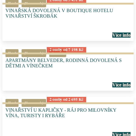
Hotel
Jihomoravský
VINAŘSKÁ DOVOLENÁ V BOUTIQUE HOTELU
VINAŘSTVÍ ŠKROBÁK
Více info
2 osoby od 7 198 Kč
Hotel
Jihomoravský
Pro děti
APARTMÁNY BELVEDER, RODINNÁ DOVOLENÁ S
DĚTMI A VÍNEČKEM
Více info
2 osoby od 2 695 Kč
Hotel
Jihomoravský
VINAŘSTVÍ U KAPLIČKY - RÁJ PRO MILOVNÍKY
VÍNA, TURISTY I RYBÁŘE
Více info