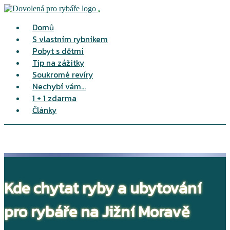
Domů
S vlastním rybníkem
Pobyt s dětmi
Tip na zážitky
Soukromé revíry
Nechybí vám...
1 + 1 zdarma
Články
Kde chytat ryby a ubytování
pro rybáře na Jižní Moravě