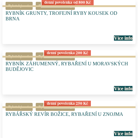
denní povolenka od 800 Kč
Rybářský revír
Rybaření Jihomoravský
RYBNÍK GRUNTY, TROFEJNÍ RYBY KOUSEK OD
BRNA
Více info
denní povolenka 200 Kč
Rybářský revír
Rybaření Jihomoravský
RYBNÍK ZÁHUMENNÝ, RYBAŘENÍ U MORAVSKÝCH
BUDĚJOVIC
Více info
denní povolenka 250 Kč
Rybářský revír
Rybaření Jihomoravský
RYBÁŘSKÝ REVÍR BOŽICE, RYBAŘENÍ U ZNOJMA
Více info