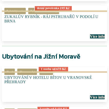
denní povolenka 195 Kč
Rybářský revír
Rybaření Jihomoravský
ZUKALŮV RYBNÍK - RÁJ PSTRUHAŘŮ V PODOLÍ U
BRNA
Více info
Ubytování na Jižní Moravě
1 osoba od 675 Kč
Hotel
Jihomoravský
Pro děti
UBYTOVÁNÍ V HOTELU BÍTOV U VRANOVSKÉ
PŘEHRADY
Více info
2 osoby od 3 431 Kč